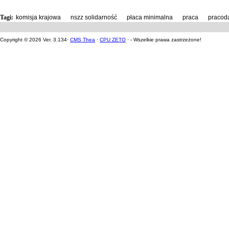
Tagi:
komisja krajowa
,
nszz solidarność
,
płaca minimalna
,
praca
,
pracod
Copyright © 2026 Ver. 3.134·
CMS Thea
·
CPU ZETO
· - Wszelkie prawa zastrzeżone!