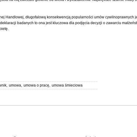
ej Handlowej, długofalową konsekwencją popularności umów cywilnoprawnych jest
deklaracji badanych to ona jest kluczowa dla podjęcia decyzji o zawarciu małżeń
bietę.
wnik
,
umowa
,
umowa o pracę
,
umowa śmieciowa