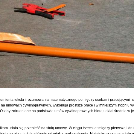
 rozumienia tekstu i rozumowania matematycznego pomiędzy osobami pracującymi 
ą na umowach cywilnoprawnych, wykonują prostsze prace i w mniejszym stopniu wyko
. Osoby zatrudnione na podstawie umów cywilnoprawnych biorą udział średnio w jed
kom udało się przenieść na stałą umowę. W ciągu trzech lat między pierwszą i dr
cia na nią zależało głównie od wieku i wykształcenia. Największe szanse miały os