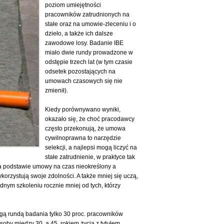
poziom umiejętności
pracowników zatrudnionych na
stałe oraz na umowie-zleceniu i o
dzieło, a także ich dalsze
zawodowe losy. Badanie IBE
miało dwie rundy prowadzone w
odstępie trzech lat (w tym czasie
odsetek pozostających na
umowach czasowych się nie
zmienił).
Kiedy porównywano wyniki,
okazało się, że choć pracodawcy
często przekonują, że umowa
cywilnoprawna to narzędzie
selekcji, a najlepsi mogą liczyć na
stałe zatrudnienie, w praktyce tak
na podstawie umowy na czas nieokreślony a
rzystują swoje zdolności. A także mniej się uczą,
nym szkoleniu rocznie mniej od tych, którzy
ugą rundą badania tylko 30 proc. pracowników
oby między 30. a 45. rokiem życia z tytułem