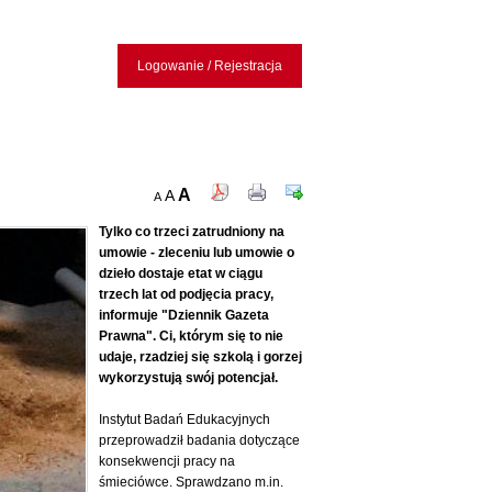
Logowanie / Rejestracja
A
A
A
Tylko co trzeci zatrudniony na
umowie - zleceniu lub umowie o
dzieło dostaje etat w ciągu
trzech lat od podjęcia pracy,
informuje "Dziennik Gazeta
Prawna". Ci, którym się to nie
udaje, rzadziej się szkolą i gorzej
wykorzystują swój potencjał.
Instytut Badań Edukacyjnych
przeprowadził badania dotyczące
konsekwencji pracy na
śmieciówce. Sprawdzano m.in.