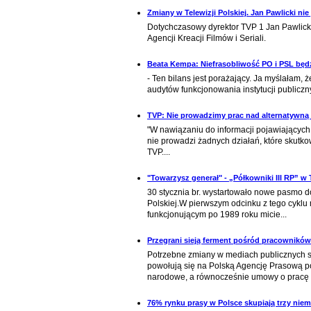
Zmiany w Telewizji Polskiej. Jan Pawlicki nie
Dotychczasowy dyrektor TVP 1 Jan Pawlicki
Agencji Kreacji Filmów i Seriali.
Beata Kempa: Niefrasobliwość PO i PSL będz
- Ten bilans jest porażający. Ja myślałam, 
audytów funkcjonowania instytucji publiczn
TVP: Nie prowadzimy prac nad alternatywną
"W nawiązaniu do informacji pojawiających
nie prowadzi żadnych działań, które skutko
TVP....
"Towarzysz generał" - „Półkowniki III RP” w 
30 stycznia br. wystartowało nowe pasmo do
Polskiej.W pierwszym odcinku z tego cyklu
funkcjonującym po 1989 roku micie...
Przegrani sieją ferment pośród pracownikó
Potrzebne zmiany w mediach publicznych s
powołują się na Polską Agencję Prasową po
narodowe, a równocześnie umowy o pracę z
76% rynku prasy w Polsce skupiają trzy niem