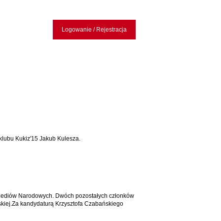
Logowanie / Rejestracja
klubu Kukiz'15 Jakub Kulesza.
dy Mediów Narodowych. Dwóch pozostałych członków
kiej.Za kandydaturą Krzysztofa Czabańskiego