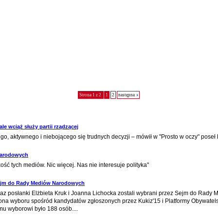
Strona 1 z 2
1
2
następna
ale wciąż służy partii rządzącej
o, aktywnego i niebojącego się trudnych decyzji – mówił w "Prosto w oczy" poseł 
Narodowych
ść tych mediów. Nic więcej. Nas nie interesuje polityka"
 Sejm do Rady Mediów Narodowych
oraz posłanki Elżbieta Kruk i Joanna Lichocka zostali wybrani przez Sejm do Ra
na wyboru spośród kandydatów zgłoszonych przez Kukiz'15 i Platformy Obywatels
mu wyborowi było 188 osób....