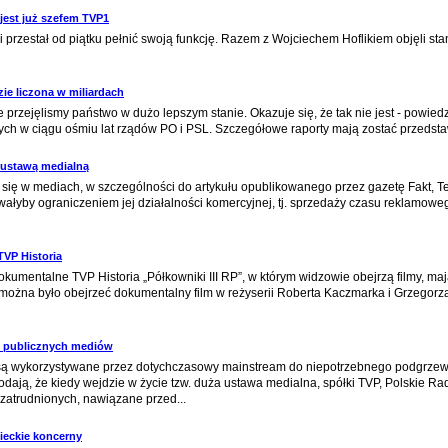
 jest już szefem TVP1
 przestał od piątku pełnić swoją funkcję. Razem z Wojciechem Hoflikiem objęli s
ie liczona w miliardach
że przejęlismy państwo w dużo lepszym stanie. Okazuje się, że tak nie jest - powi
ych w ciągu ośmiu lat rządów PO i PSL. Szczegółowe raporty mają zostać przedsta
 ustawą medialną
 się w mediach, w szczególności do artykułu opublikowanego przez gazetę Fakt, Te
wałyby ograniczeniem jej działalności komercyjnej, tj. sprzedaży czasu reklamow
TVP Historia
kumentalne TVP Historia „Półkowniki III RP”, w którym widzowie obejrzą filmy, maj
 można było obejrzeć dokumentalny film w reżyserii Roberta Kaczmarka i Grzegor
w publicznych mediów
ą wykorzystywane przez dotychczasowy mainstream do niepotrzebnego podgrzewan
dają, że kiedy wejdzie w życie tzw. duża ustawa medialna, spółki TVP, Polskie Ra
atrudnionych, nawiązane przed...
ieckie koncerny