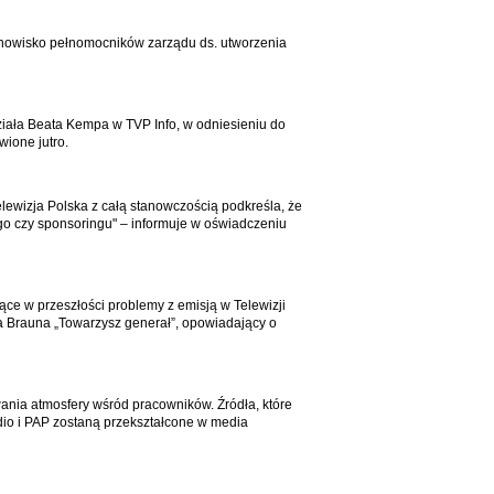
tanowisko pełnomocników zarządu ds. utworzenia
edziała Beata Kempa w TVP Info, w odniesieniu do
wione jutro.
lewizja Polska z całą stanowczością podkreśla, że
ego czy sponsoringu" – informuje w oświadczeniu
ące w przeszłości problemy z emisją w Telewizji
za Brauna „Towarzysz generał”, opowiadający o
ia atmosfery wśród pracowników. Źródła, które
dio i PAP zostaną przekształcone w media