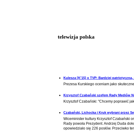
telewizja polska
Kulesza [K'15] o TVP: Bardziej patriotyczna, 
Prezesa Kurskiego oceniam jako skuteczneg
Krzysztof Czabański szefem Rady Mediów 
Krzysztof Czabański: "Chcemy poprawić jako
Czabański, Lichocka i Kruk wybrani przez
Wiceminister kultury Krzysztof Czabański 
Rady powoła Prezydent. Andrzej Duda doko
opowiedziało się 226 posłów. Przeciwko te