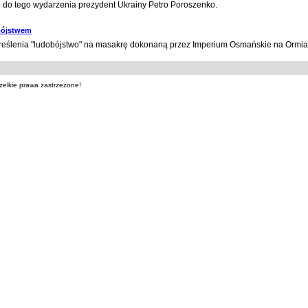
ę do tego wydarzenia prezydent Ukrainy Petro Poroszenko.
bójstwem
 określenia "ludobójstwo" na masakrę dokonaną przez Imperium Osmańskie na Ormi
zelkie prawa zastrzeżone!