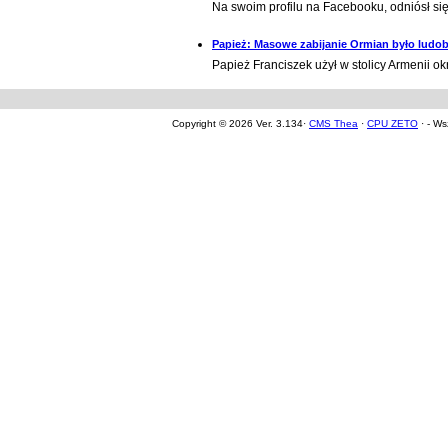
Na swoim profilu na Facebooku, odniósł si
Papież: Masowe zabijanie Ormian było ludo
Papież Franciszek użył w stolicy Armenii
Copyright © 2026 Ver. 3.134·
CMS Thea
·
CPU ZETO
· - Ws