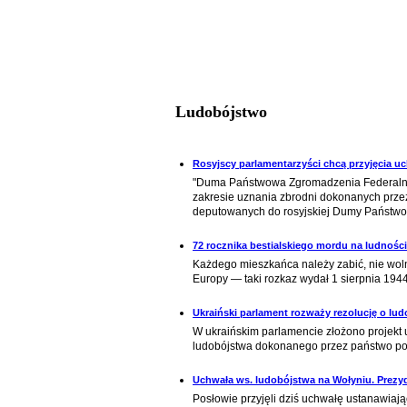
Ludobójstwo
Rosyjscy parlamentarzyści chcą przyjęcia uc
"Duma Państwowa Zgromadzenia Federalneg
zakresie uznania zbrodni dokonanych przez
deputowanych do rosyjskiej Dumy Państwo
72 rocznika bestialskiego mordu na ludności
Każdego mieszkańca należy zabić, nie woln
Europy — taki rozkaz wydał 1 sierpnia 194
Ukraiński parlament rozważy rezolucję o l
W ukraińskim parlamencie złożono projekt
ludobójstwa dokonanego przez państwo pol
Uchwała ws. ludobójstwa na Wołyniu. Prezyd
Posłowie przyjęli dziś uchwałę ustanawiaj