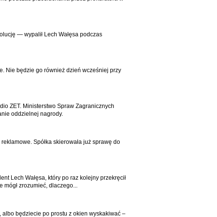
ewolucję — wypalił Lech Wałęsa podczas
e. Nie będzie go również dzień wcześniej przy
Radio ZET. Ministerstwo Spraw Zagranicznych
anie oddzielnej nagrody.
a reklamowe. Spółka skierowała już sprawę do
nt Lech Wałęsa, który po raz kolejny przekręcił
e mógł zrozumieć, dlaczego...
, albo będziecie po prostu z okien wyskakiwać –