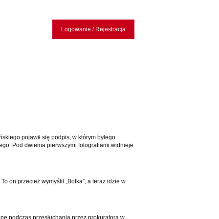
Logowanie / Rejestracja
skiego pojawił się podpis, w którym byłego
ego. Pod dwiema pierwszymi fotografiami widnieje
 on przecież wymyślił „Bolka”, a teraz idzie w
one podczas przesłuchania przez prokuratora w