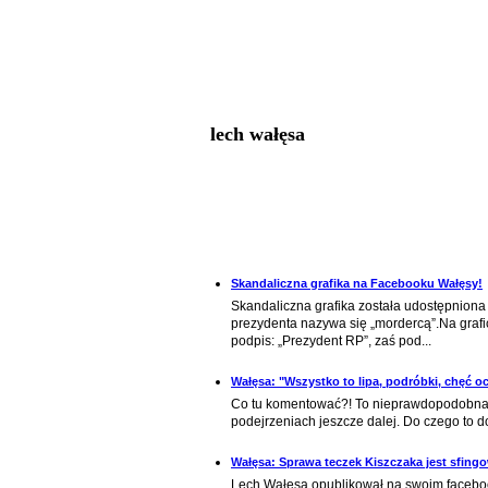
lech wałęsa
Skandaliczna grafika na Facebooku Wałęsy!
Skandaliczna grafika została udostępniona
prezydenta nazywa się „mordercą”.Na graf
podpis: „Prezydent RP”, zaś pod...
Wałęsa: "Wszystko to lipa, podróbki, chęć o
Co tu komentować?! To nieprawdopodobna bz
podejrzeniach jeszcze dalej. Do czego to d
Wałęsa: Sprawa teczek Kiszczaka jest sfing
Lech Wałęsa opublikował na swoim facebook