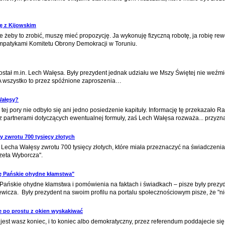
ię z Kijowskim
e żeby to zrobić, muszę mieć propozycję. Ja wykonuję fizyczną robotę, ja robię r
ympatykami Komitetu Obrony Demokracji w Toruniu.
ostał m.in. Lech Wałęsa. Były prezydent jednak udziału we Mszy Świętej nie weźmi
 A wszystko to przez spóźnione zaproszenia…
Wałęsy?
ej pory nie odbyło się ani jedno posiedzenie kapituły. Informację tę przekazało 
z partnerami dotyczących ewentualnej formuły, zaś Lech Wałęsa rozważa... przyzn
 zwrotu 700 tysięcy złotych
echa Wałęsy zwrotu 700 tysięcy złotych, które miała przeznaczyć na świadczeni
azeta Wyborcza".
ę Pańskie ohydne kłamstwa"
ańskie ohydne kłamstwa i pomówienia na faktach i świadkach – pisze były prezyde
wicza. Były prezydent na swoim profilu na portalu społecznościowym pisze, że "ni
ie po prostu z okien wyskakiwać
 jest wasz koniec, i to koniec albo demokratyczny, przez referendum poddajecie się