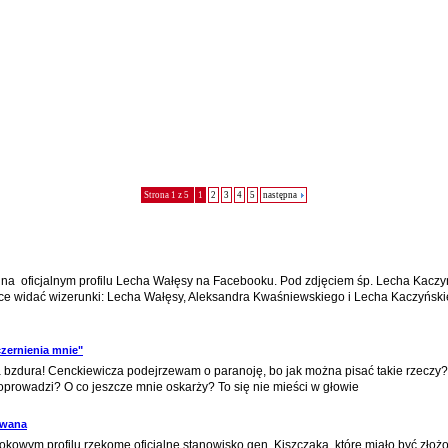
Strona 1 z 5
1
2
3
4
5
następna
 na oficjalnym profilu Lecha Wałęsy na Facebooku. Pod zdjęciem śp. Lecha Kaczyń
ice widać wizerunki: Lecha Wałęsy, Aleksandra Kwaśniewskiego i Lecha Kaczyński
czernienia mnie"
dura! Cenckiewicza podejrzewam o paranoję, bo jak można pisać takie rzeczy? To
oprowadzi? O co jeszcze mnie oskarży? To się nie mieści w głowie
owana
owym profilu rzekome oficjalne stanowisko gen. Kiszczaka, które miało być złoż