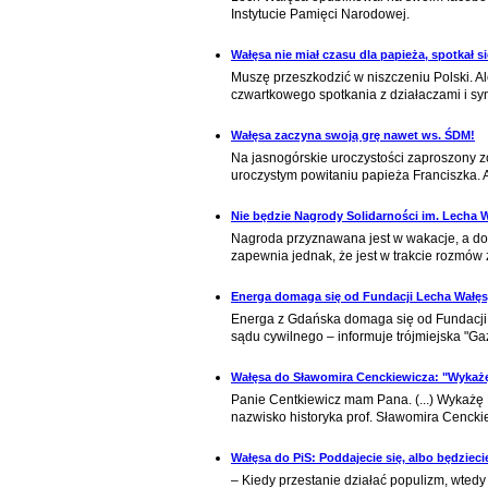
Instytucie Pamięci Narodowej.
Wałęsa nie miał czasu dla papieża, spotkał s
Muszę przeszkodzić w niszczeniu Polski. Al
czwartkowego spotkania z działaczami i s
Wałęsa zaczyna swoją grę nawet ws. ŚDM!
Na jasnogórskie uroczystości zaproszony z
uroczystym powitaniu papieża Franciszka.
Nie będzie Nagrody Solidarności im. Lecha 
Nagroda przyznawana jest w wakacje, a do t
zapewnia jednak, że jest w trakcie rozmów 
Energa domaga się od Fundacji Lecha Wałęsy
Energa z Gdańska domaga się od Fundacji L
sądu cywilnego – informuje trójmiejska "G
Wałęsa do Sławomira Cenckiewicza: "Wykaż
Panie Centkiewicz mam Pana. (...) Wykażę P
nazwisko historyka prof. Sławomira Cenckie
Wałęsa do PiS: Poddajecie się, albo będziec
– Kiedy przestanie działać populizm, wtedy