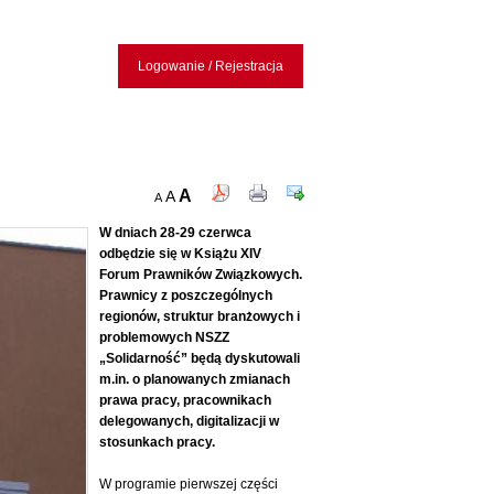
Logowanie / Rejestracja
A
A
A
W dniach 28-29 czerwca
odbędzie się w Książu XIV
Forum Prawników Związkowych.
Prawnicy z poszczególnych
regionów, struktur branżowych i
problemowych NSZZ
„Solidarność” będą dyskutowali
m.in. o planowanych zmianach
prawa pracy, pracownikach
delegowanych, digitalizacji w
stosunkach pracy.
W programie pierwszej części