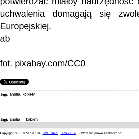
potwierdzać miałby nadrzędność
uchwalenia domagają się zwolen
Europejskiej.
ab
fot. pixabay.com/CC0
Tagi:
anglia
,
kobiety
Tagi:
anglia
,
kobiety
Copyright © 2026 Ver. 3.134·
CMS Thea
·
CPU ZETO
· - Wszelkie prawa zastrzeżone!