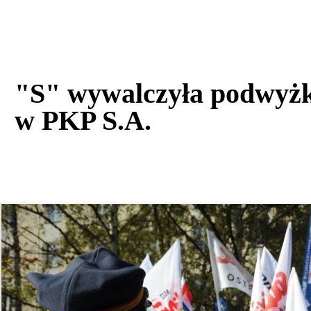
"S" wywalczyła podwyżki
w PKP S.A.