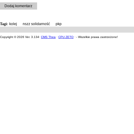
Dodaj komentarz
Tagi:
kolej
,
nszz solidarność
,
pkp
Copyright © 2026 Ver. 3.134·
CMS Thea
·
CPU ZETO
· - Wszelkie prawa zastrzeżone!