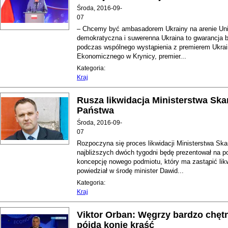
Środa, 2016-09-
07
– Chcemy być ambasadorem Ukrainy na arenie Unii
demokratyczna i suwerenna Ukraina to gwarancja 
podczas wspólnego wystąpienia z premierem Ukra
Ekonomicznego w Krynicy, premier...
Kategoria:
Kraj
Rusza likwidacja Ministerstwa Ska
Państwa
Środa, 2016-09-
07
Rozpoczyna się proces likwidacji Ministerstwa Sk
najbliższych dwóch tygodni będę prezentował na p
koncepcję nowego podmiotu, który ma zastąpić lik
powiedział w środę minister Dawid...
Kategoria:
Kraj
Viktor Orban: Węgrzy bardzo chętn
pójdą konie kraść