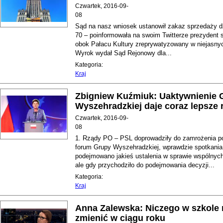
Czwartek, 2016-09-
08
Sąd na nasz wniosek ustanowił zakaz sprzedaży dzi
70 – poinformowała na swoim Twitterze prezydent st
obok Pałacu Kultury zreprywatyzowany w niejasnyc
Wyrok wydał Sąd Rejonowy dla...
Kategoria:
Kraj
Zbigniew Kuźmiuk: Uaktywnienie 
Wyszehradzkiej daje coraz lepsze r
Czwartek, 2016-09-
08
1. Rządy PO – PSL doprowadziły do zamrożenia po
forum Grupy Wyszehradzkiej, wprawdzie spotkania
podejmowano jakieś ustalenia w sprawie wspólnyc
ale gdy przychodziło do podejmowania decyzji...
Kategoria:
Kraj
Anna Zalewska: Niczego w szkole n
zmienić w ciągu roku