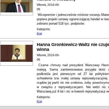
Wtorek, 2016-09-
06
Wicepremier i jednocześnie minister rozwoju Mate
popiera projekt ustawy ograniczającej handel w nie
zebrano ponad 518 tys. podpisów.
Kategoria:
Kraj
Hanna Gronkiewicz-Waltz nie czuje
winna
Wtorek, 2016-09-
06
Czarne chmury nad prezydent Warszawy Hanną
maleją. Sama zainteresowana przyjęła dość c
podkreśla jest pierwszym od 27 lat politykie
uchwalenia tzw. małej ustawy reprywatyzacyjnej
rządów jej partii nic nie zrobiono, żeby powstrzym
w związku z reprywatyzacjami. Nie widzi nic 
Warszawą już 9 lat i nic w kwestii reprywatyzacji wc
Kategoria:
Kraj