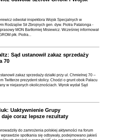
rewicz odwołał inspektora Wojsk Specjalnych w
 Rodzajów Sił Zbrojnych gen. dyw. Piotra Patalonga -
 prasowy MON Bartłomiej Misiewicz. Wcześniej informował
ROM płk. Piotra...
ltz: Sąd ustanowił zakaz sprzedaży
a 70
tanowił zakaz sprzedaży działki przy ul. Chmielnej 70 –
 Twitterze prezydent stolicy. Chodzi o grunt obok Pałacu
any w niejasnych okolicznościach. Wyrok wydał Sąd
uk: Uaktywnienie Grupy
daje coraz lepsze rezultaty
rowadziły do zamrożenia polskiej aktywności na forum
 wprawdzie spotkania się odbywały, podejmowano jakieś