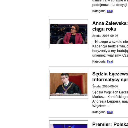
ustalenia w sprawie w
podejmowania decyzji.
Kategoria:
Kraj
Anna Zalewska:
ciągu roku
Środa, 2016-09-07
– Niczego w szkole nie
Kadencja będzie tym, 
horyzonty a my, budując
uniemożliwialiśmy. Czas
Kategoria:
Kraj
Sędzia Łączews
Informatycy sp
Środa, 2016-09-07
Sędzia Wojciech Łączew
Mariusza Kamińskiego 
Andrzeja Leppera, najw
Wojciech...
Kategoria:
Kraj
Premier: Polsk