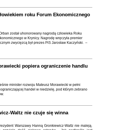
złowiekiem roku Forum Ekonomicznego
 Orban został uhonorowany nagrodą człowieka Roku
konomicznego w Krynicy. Nagrodę wręczyła premier
ocznym zwycięzcą był prezes PiS Jarosław Kaczyński. –
rawiecki popiera ograniczenie handlu
eśnie minister rozwoju Mateusz Morawiecki w pełni
 ograniczającej handel w niedzielę, pod którym zebrano
ów.
icz-Waltz nie czuje się winna
ezydent Warszawy Hanną Gronkiewicz-Waltz nie maleją.