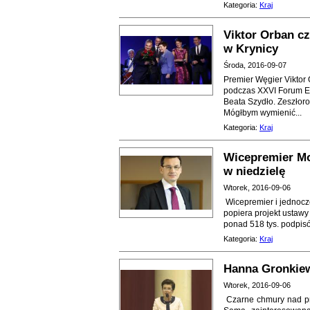
Kategoria:
Kraj
Viktor Orban c
w Krynicy
Środa, 2016-09-07
Premier Węgier Viktor
podczas XXVI Forum E
Beata Szydło. Zeszłor
Mógłbym wymienić...
Kategoria:
Kraj
Wicepremier Mo
w niedzielę
Wtorek, 2016-09-06
Wicepremier i jednocz
popiera projekt ustawy
ponad 518 tys. podpis
Kategoria:
Kraj
Hanna Gronkiew
Wtorek, 2016-09-06
Czarne chmury nad pr