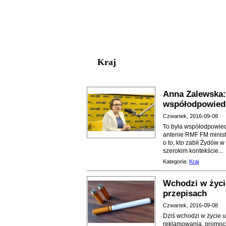
Kraj
Anna Zalewska:
współodpowied
Czwartek, 2016-09-08
To była współodpowied
antenie RMF FM minist
o to, kto zabił Żydów
szerokim kontekście...
Kategoria:
Kraj
Wchodzi w życi
przepisach
Czwartek, 2016-09-08
Dziś wchodzi w życie 
reklamowania, promocj