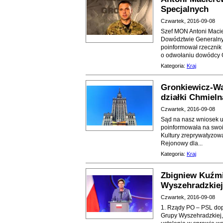
Specjalnych
Czwartek, 2016-09-08
Szef MON Antoni Macie
Dowództwie Generalnym
poinformował rzecznik
o odwołaniu dowódcy G
Kategoria:
Kraj
Gronkiewicz-Wa
działki Chmieln
Czwartek, 2016-09-08
Sąd na nasz wniosek us
poinformowała na swoim
Kultury zreprywatyzow
Rejonowy dla...
Kategoria:
Kraj
Zbigniew Kuźmi
Wyszehradzkiej 
Czwartek, 2016-09-08
1. Rządy PO – PSL dop
Grupy Wyszehradzkiej,