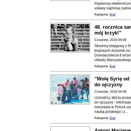
Papierosy elektroniczn
ustawy najmniej zadow
Kategoria:
Kraj
48. rocznica s
mój krzyk!"
Czwartek, 2016-09-08
Skromny księgowy z Prz
krajowych dożynek na 
Dziesięciolecia 8 wrześ
Układu Warszawskiego 
Kategoria:
Kraj
"Wolę Syrię od
do ojczyzny
Czwartek, 2016-09-08
Uchodźcy, którzy przepr
do ojczyzny - informuj
mieszkała w Polsce uzn
nauką polskiego i z...
Kategoria:
Kraj
Antoni Maciere