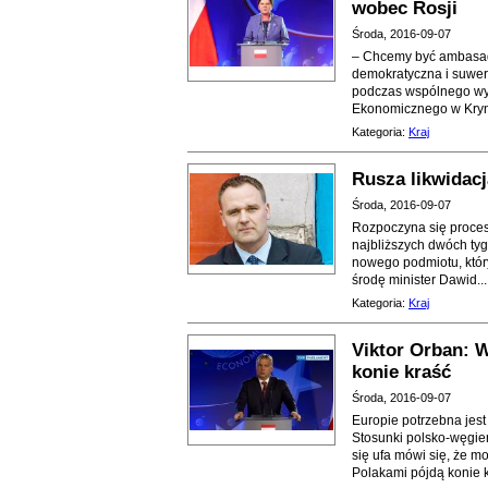
wobec Rosji
Środa, 2016-09-07
– Chcemy być ambasado
demokratyczna i suwer
podczas wspólnego wy
Ekonomicznego w Krynic
Kategoria:
Kraj
Rusza likwidac
Środa, 2016-09-07
Rozpoczyna się proces 
najbliższych dwóch ty
nowego podmiotu, który
środę minister Dawid...
Kategoria:
Kraj
Viktor Orban: 
konie kraść
Środa, 2016-09-07
Europie potrzebna jest
Stosunki polsko-węgier
się ufa mówi się, że m
Polakami pójdą konie kr