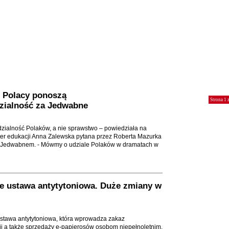
 Polacy ponoszą
Strona 1 
zialność za Jedwabne
zialność Polaków, a nie sprawstwo – powiedziała na
er edukacji Anna Zalewska pytana przez Roberta Mazurka
 w Jedwabnem. - Mówmy o udziale Polaków w dramatach w
e ustawa antytytoniowa. Duże zmiany w
ustawa antytytoniowa, która wprowadza zakaz
i a także sprzedaży e-papierosów osobom niepełnoletnim.