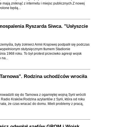
e mają zniknąć z internetu i miejsc publicznych.Z nowej
olone będą...
amospalenia Ryszarda Siwca. "Usłyszcie
emyśla, były żołnierz Armii Krajowej podpalił się podczas
wypełnionym stutysięcznym tłumem Stadionie
nia 1968 roku. To był protest przeciwko agresji wojsk
na...
 Tarnowa". Rodzina uchodźców wrociła
owadzili się do Tarnowa z ogarniętej wojną Syrii wrócili
e Radio Kraków.Rodzina azylantów z Syrii, która od roku
ała, że czas wracać do domu. Mieli problemy z pracą,
wicz odwołał szefów GROM i Wojsk