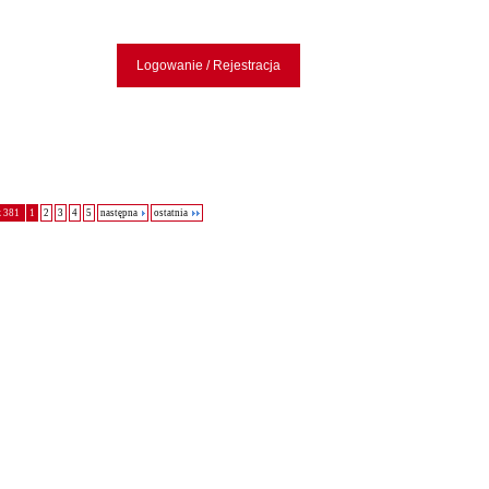
Logowanie / Rejestracja
z 381
1
2
3
4
5
następna
ostatnia