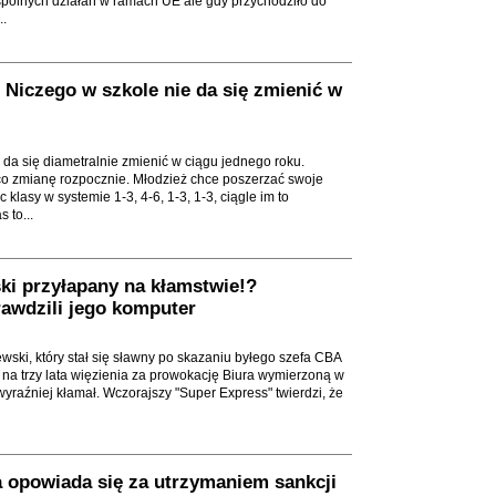
spólnych działań w ramach UE ale gdy przychodziło do
..
 Niczego w szkole nie da się zmienić w
 da się diametralnie zmienić w ciągu jednego roku.
co zmianę rozpocznie. Młodzież chce poszerzać swoje
 klasy w systemie 1-3, 4-6, 1-3, 1-3, ciągle im to
 to...
ki przyłapany na kłamstwie!?
rawdzili jego komputer
ski, który stał się sławny po skazaniu byłego szefa CBA
na trzy lata więzienia za prowokację Biura wymierzoną w
yraźniej kłamał. Wczorajszy "Super Express" twierdzi, że
a opowiada się za utrzymaniem sankcji