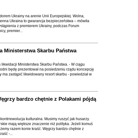
rem Ukrainy na arenie Unii Europejskiej. Wolna,
enna Ukraina to gwarancja bezpieczeństwa – mówiła
stąpienia z premierem Ukrainy, podczas Forum
y, premier...
ja Ministerstwa Skarbu Państwa
likwidacji Ministerstwa Skarbu Państwa. - W ciągu
godni będę prezentował na posiedzeniu rządu koncepcję
 ma zastąpić likwidowany resort skarbu - powiedział w
Węgrzy bardzo chętnie z Polakami pójdą
 kontrrewolucja kulturalna. Musimy ruszyć jak husarzy.
skie mają większe znaczenie niż polityka. Jeżeli komuś
ożemy razem konie kraść. Węgrzy bardzo chętnie z
aść -...