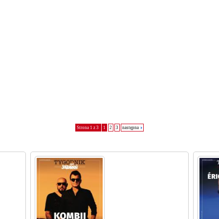
Strona 1 z 3
1
2
3
następna