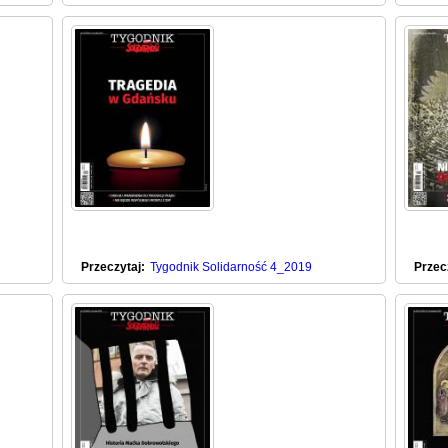
Przeczytaj:
Tygodnik Solidarność 4_2019
Przec