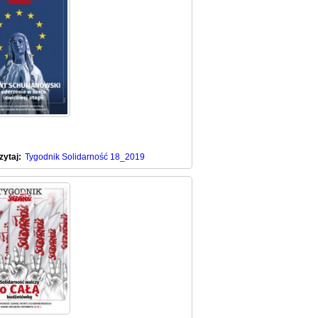
zytaj:
Tygodnik Solidarność 18_2019