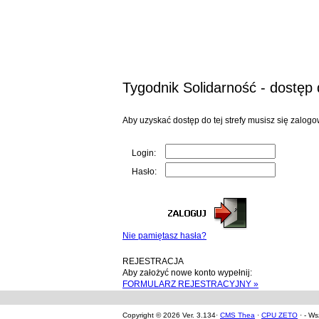
Tygodnik Solidarność - dostęp d
Aby uzyskać dostęp do tej strefy musisz się zalogo
Login:
Hasło:
Nie pamiętasz hasła?
REJESTRACJA
Aby założyć nowe konto wypełnij:
FORMULARZ REJESTRACYJNY »
Copyright © 2026 Ver. 3.134·
CMS Thea
·
CPU ZETO
· - Ws