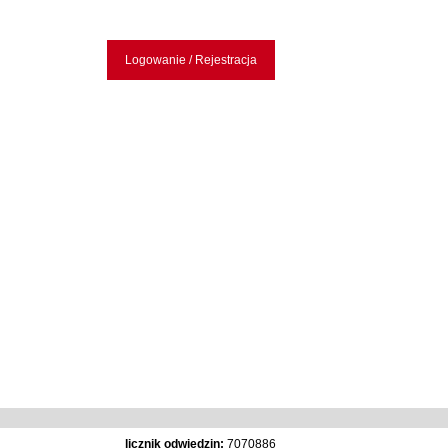
Logowanie / Rejestracja
licznik odwiedzin:
7070886