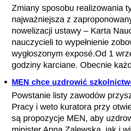
Zmiany sposobu realizowania ty
najważniejsza z zaproponowany
nowelizacji ustawy – Karta Nau
nauczycieli to wypełnienie zob
wygłoszonym exposé.Od 1 wrześ
godziny karciane. Obecnie każd
MEN chce uzdrowić szkolnict
Powstanie listy zawodów przysz
Pracy i weto kuratora przy otwi
są propozycje MEN, aby uzdro
minister Anna Zalewska, jak i 