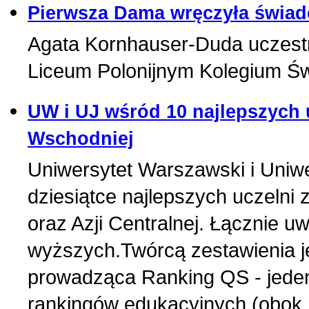
Pierwsza Dama wręczyła świad
Agata Kornhauser-Duda uczestn
Liceum Polonijnym Kolegium Św
UW i UJ wśród 10 najlepszych
Wschodniej
Uniwersytet Warszawski i Uniwer
dziesiątce najlepszych uczeln
oraz Azji Centralnej. Łącznie u
wyższych.Twórcą zestawienia j
prowadząca Ranking QS - jeden
rankingów edukacyjnych (obok r