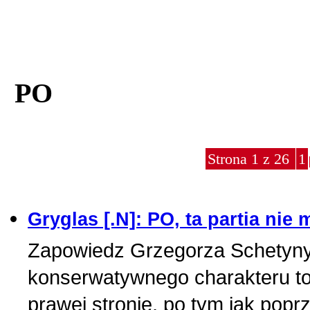
PO
Strona 1 z 26
1
Gryglas [.N]: PO, ta partia ni
Zapowiedz Grzegorza Schetyny 
konserwatywnego charakteru to
prawej stronie, po tym jak poprz