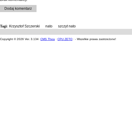
Dodaj komentarz
Tagi:
Krzysztof Szczerski
,
nato
,
szczyt nato
Copyright © 2026 Ver. 3.134·
CMS Thea
·
CPU ZETO
· - Wszelkie prawa zastrzeżone!