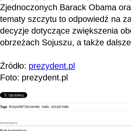
Zjednoczonych Barack Obama oraz
tematy szczytu to odpowiedź na z
decyzje dotyczące zwiększenia o
obrzeżach Sojuszu, a także dalsz
Źródło:
prezydent.pl
Foto: prezydent.pl
Tagi:
Krzysztof Szczerski
,
nato
,
szczyt nato
Komentarze:
Brak komentarzy.