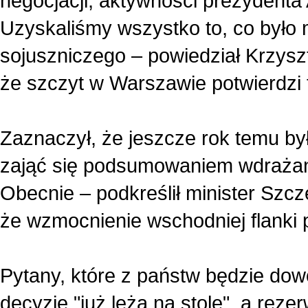
negocjacji, aktywności prezydenta 
Uzyskaliśmy wszystko to, co było
sojuszniczego – powiedział Krzyszto
że szczyt w Warszawie potwierdzi t
Zaznaczył, że jeszcze rok temu b
zająć się podsumowaniem wdrażan
Obecnie – podkreślił minister Szcz
że wzmocnienie wschodniej flanki 
Pytany, które z państw będzie dowo
decyzje "już leżą na stole", a rez