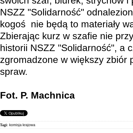
swoich szaf, biurek, strychów 
NSZZ "Solidarność" odnaleziony
kogoś nie będą to materiały wa
Zbierając kurz w szafie nie prz
historii NSZZ "Solidarność", a
zgromadzone w większy zbiór p
spraw.
Fot. P. Machnica
Tagi:
komisja krajowa