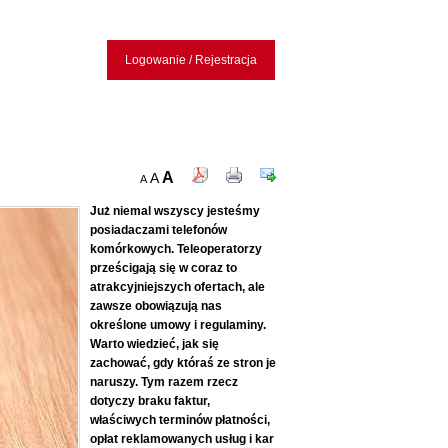
Logowanie / Rejestracja
A
A
A
Już niemal wszyscy jesteśmy
posiadaczami telefonów
komórkowych. Teleoperatorzy
prześcigają się w coraz to
atrakcyjniejszych ofertach, ale
zawsze obowiązują nas
określone umowy i regulaminy.
Warto wiedzieć, jak się
zachować, gdy któraś ze stron je
naruszy. Tym razem rzecz
dotyczy braku faktur,
właściwych terminów płatności,
opłat reklamowanych usług i kar