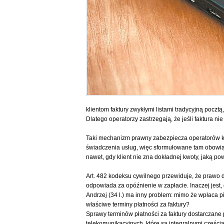
klientom faktury zwykłymi listami tradycyjną pocztą,
Dlatego operatorzy zastrzegają, że jeśli faktura 
Taki mechanizm prawny zabezpiecza operatorów komó
świadczenia usług, więc sformułowane tam obowiązki
nawet, gdy klient nie zna dokładnej kwoty, jaką p
Art. 482 kodeksu cywilnego przewiduje, że prawo do
odpowiada za opóźnienie w zapłacie. Inaczej jest, 
Andrzej (34 l.) ma inny problem: mimo że wpłaca p
właściwe terminy płatności za faktury?
Sprawy terminów płatności za faktury dostarczane
telekomunikacyjnych, które są integralnymi częśc