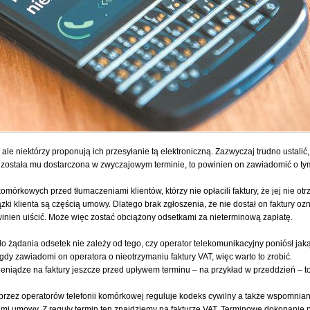
 ale niektórzy proponują ich przesyłanie tą elektroniczną. Zazwyczaj trudno ustalić,
nie została mu dostarczona w zwyczajowym terminie, to powinien on zawiadomić o t
rkowych przed tłumaczeniami klientów, którzy nie opłacili faktury, że jej nie ot
 klienta są częścią umowy. Dlatego brak zgłoszenia, że nie dostał on faktury ozna
owinien uiścić. Może więc zostać obciążony odsetkami za nieterminową zapłatę.
 żądania odsetek nie zależy od tego, czy operator telekomunikacyjny poniósł jakąś
gdy zawiadomi on operatora o nieotrzymaniu faktury VAT, więc warto to zrobić.
ieniądze na faktury jeszcze przed upływem terminu – na przykład w przeddzień – to
 przez operatorów telefonii komórkowej reguluje kodeks cywilny a także wspomnia
iami umowy. Z reguły termin ten znajdziemy na fakturze VAT. Terminowe dokonanie 