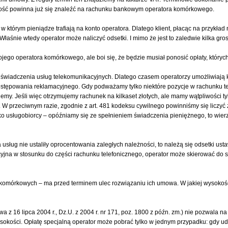
ność powinna już się znaleźć na rachunku bankowym operatora komórkowego.
ń, w którym pieniądze trafiają na konto operatora. Dlatego klient, płacąc na przykła
aśnie wtedy operator może naliczyć odsetki. I mimo że jest to zaledwie kilka gros
wojego operatora komórkowego, ale boi się, że będzie musiał ponosić opłaty, któryc
wiadczenia usług telekomunikacyjnych. Dlatego czasem operatorzy umożliwiają kli
ostępowania reklamacyjnego. Gdy podważamy tylko niektóre pozycje w rachunku te
emy. Jeśli więc otrzymujemy rachunek na kilkaset złotych, ale mamy wątpliwości tylk
y. W przeciwnym razie, zgodnie z art. 481 kodeksu cywilnego powinniśmy się liczyć 
ako usługobiorcy – opóźniamy się ze spełnieniem świadczenia pieniężnego, to wierz
 usług nie ustaliły oprocentowania zaległych należności, to należą się odsetki u
cyjna w stosunku do części rachunku telefonicznego, operator może skierować do s
ci komórkowych – ma przed terminem ulec rozwiązaniu ich umowa. W jakiej wysokośc
a z 16 lipca 2004 r., Dz.U. z 2004 r. nr 171, poz. 1800 z późn. zm.) nie pozwala n
okości. Opłatę specjalną operator może pobrać tylko w jednym przypadku: gdy ud