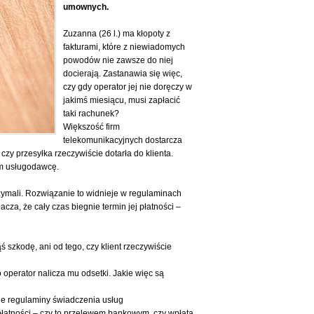
umownych.
Zuzanna (26 l.) ma kłopoty z
fakturami, które z niewiadomych
powodów nie zawsze do niej
docierają. Zastanawia się więc,
czy gdy operator jej nie doręczy w
jakimś miesiącu, musi zapłacić
taki rachunek?
Większość firm
telekomunikacyjnych dostarcza
 czy przesyłka rzeczywiście dotarła do klienta.
ym usługodawcę.
rzymali. Rozwiązanie to widnieje w regulaminach
cza, że cały czas biegnie termin jej płatności –
 szkodę, ani od tego, czy klient rzeczywiście
 operator nalicza mu odsetki. Jakie więc są
ne regulaminy świadczenia usług
płatności – czy to przelewem bankowym, czy wpłatą