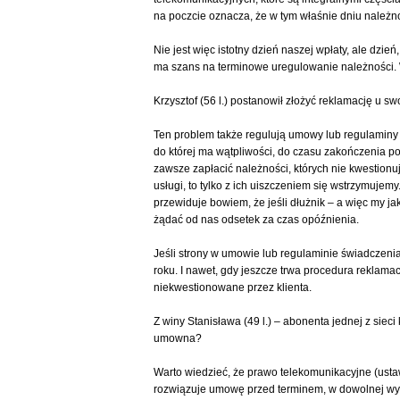
na poczcie oznacza, że w tym właśnie dniu należ
Nie jest więc istotny dzień naszej wpłaty, ale dzie
ma szans na terminowe uregulowanie należności. Wł
Krzysztof (56 l.) postanowił złożyć reklamację u s
Ten problem także regulują umowy lub regulaminy ś
do której ma wątpliwości, do czasu zakończenia p
zawsze zapłacić należności, których nie kwestionuj
usługi, to tylko z ich uiszczeniem się wstrzymujem
przewiduje bowiem, że jeśli dłużnik – a więc my j
żądać od nas odsetek za czas opóźnienia.
Jeśli strony w umowie lub regulaminie świadczenia
roku. I nawet, gdy jeszcze trwa procedura reklama
niekwestionowane przez klienta.
Z winy Stanisława (49 l.) – abonenta jednej z sie
umowna?
Warto wiedzieć, że prawo telekomunikacyjne (ustaw
rozwiązuje umowę przed terminem, w dowolnej wys