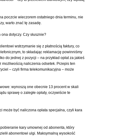
d na poczcie wieczorem ostatniego dnia terminu, nie
zy, warto znać tę zasadę.
h ona dotyczy. Czy słusznie?
entowi wstrzymanie się z płatnością faktury, co
lefonicznym, to składając reklamację powinniśmy
o do jednej z pozycji – na przykład opłat za jakieś
z możliwością naliczenia odsetek. Przepis ten
yciel – czyli firma telekomunikacyjna – może
stawowe: wynoszą one obecnie 13 procent w skali
ądu sprawę o zaległe opłaty, oczywiście te
i może być naliczona opłata specjalna, czyli kara
a pobieranie kary umownej od abonenta, który
zielił abonentowi ulgi. Maksymalną wysokość