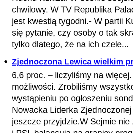
chwilowy. W TV Republika Palad
jest kwestią tygodni.- W partii
się pytanie, czy osoby o tak s
tylko dlatego, że na ich czele...
Zjednoczona Lewica wielkim 
6,6 proc. – liczyliśmy na więce
możliwości. Zrobiliśmy wszyst
wystąpieniu po ogłoszeniu so
Nowacka Liderka Zjednoczonej L
jeszcze przyjdzie.W Sejmie ni
i PSL balansują na granicy pro