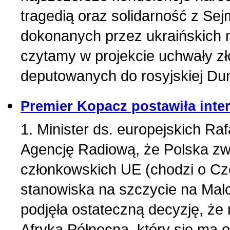
tragedią oraz solidarność z Se
dokonanych przez ukraińskich n
czytamy w projekcie uchwały z
deputowanych do rosyjskiej D
Premier Kopacz postawiła int
1. Minister ds. europejskich Ra
Agencję Radiową, że Polska zwr
członkowskich UE (chodzi o C
stanowiska na szczycie na Mal
podjęła ostateczną decyzję, że
Afryka Północna, który się ma od