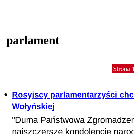
parlament
Strona 
Rosyjscy parlamentarzyści chcą
Wołyńskiej
"Duma Państwowa Zgromadzeni
najszczersze kondolencje naro