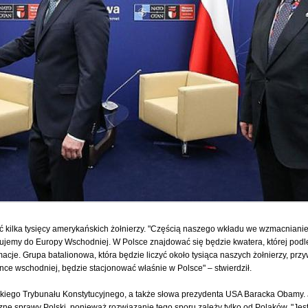
ć kilka tysięcy amerykańskich żołnierzy. "Częścią naszego wkładu we wzmacniani
ierujemy do Europy Wschodniej. W Polsce znajdować się będzie kwatera, której pod
cje. Grupa batalionowa, która będzie liczyć około tysiąca naszych żołnierzy, pr
ance wschodniej, będzie stacjonować właśnie w Polsce" – stwierdził.
lskiego Trybunału Konstytucyjnego, a także słowa prezydenta USA Baracka Obam
e sprawy Polski, ponieważ rozwiązanie tego sporu zależy tylko od Polaków. "Jeste