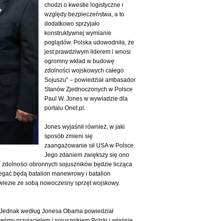
chodzi o kwestie logistyczne i
względy bezpieczeństwa, a to
dodatkowo sprzyjało
konstruktywnej wymianie
poglądów. Polska udowodniła, że
jest prawdziwym liderem i wnosi
ogromny wkład w budowę
zdolności wojskowych całego
Sojuszu" – powiedział ambasador
Stanów Zjednoczonych w Polsce
Paul W. Jones w wywiadzie dla
portalu Onet.pl.
Jones wyjaśnił również, w jaki
sposób zmieni się
zaangażowanie sił USA w Polsce.
Jego zdaniem zwiększy się ono
e zdolności obronnych sojuszników będzie licząca
legać będą batalion manewrowy i batalion
zywiezie ze sobą nowoczesny sprzęt wojskowy.
y. Jednak według Jonesa Obama powiedział
śmy przyjacielem i sojusznikiem Polski i właśnie