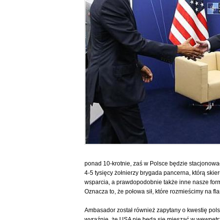
ponad 10-krotnie, zaś w Polsce będzie stacjonowa
4-5 tysięcy żołnierzy brygada pancerna, którą sk
wsparcia, a prawdopodobnie także inne nasze forma
Oznacza to, że połowa sił, które rozmieścimy na fl
Ambasador został również zapytany o kwestię po
wyraźnie, że USA nie będą się mieszać w wewnętrzn