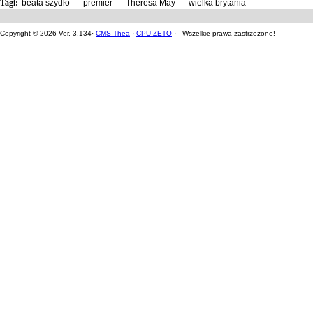
Tagi:
beata szydło
,
premier
,
Theresa May
,
wielka brytania
Copyright © 2026 Ver. 3.134·
CMS Thea
·
CPU ZETO
· - Wszelkie prawa zastrzeżone!