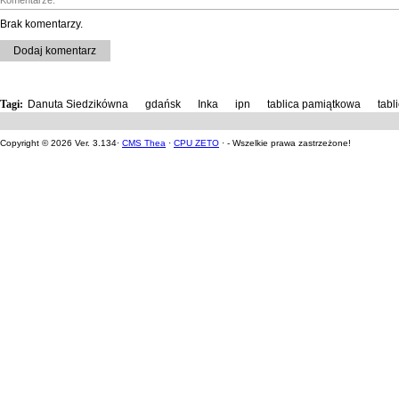
Komentarze:
Brak komentarzy.
Dodaj komentarz
Tagi:
Danuta Siedzikówna
,
gdańsk
,
Inka
,
ipn
,
tablica pamiątkowa
,
tabl
Copyright © 2026 Ver. 3.134·
CMS Thea
·
CPU ZETO
· - Wszelkie prawa zastrzeżone!