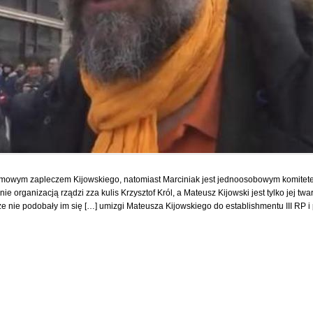
gramowym zapleczem Kijowskiego, natomiast Marciniak jest jednoosobowym komit
nie organizacją rządzi zza kulis Krzysztof Król, a Mateusz Kijowski jest tylko jej tw
że nie podobały im się […] umizgi Mateusza Kijowskiego do establishmentu III RP i