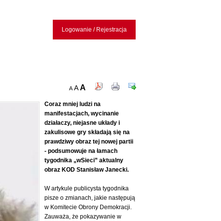
Logowanie / Rejestracja
A
A
A
Coraz mniej ludzi na
manifestacjach, wycinanie
działaczy, niejasne układy i
zakulisowe gry składają się na
prawdziwy obraz tej nowej partii
- podsumowuje na łamach
tygodnika „wSieci” aktualny
obraz KOD Stanisław Janecki.
W artykule publicysta tygodnika
pisze o zmianach, jakie następują
w Komitecie Obrony Demokracji.
Zauważa, że pokazywanie w