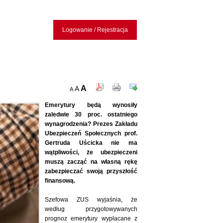
Logowanie / Rejestracja
A
A
A
Emerytury będą wynosiły
zaledwie 30 proc. ostatniego
wynagrodzenia? Prezes Zakładu
Ubezpieczeń Społecznych prof.
Gertruda Uścicka nie ma
wątpliwości, że ubezpieczeni
muszą zacząć na własną rękę
zabezpieczać swoją przyszłość
finansową.
Szefowa ZUS wyjaśnia, że
według przygotowywanych
prognoz emerytury wypłacane z