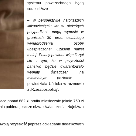
systemu powszechnego będą
coraz niższe.
–
W perspektywie najbliższych
kilkudziesięciu lat w niektórych
przypadkach mogą wynosić w
granicach 30 proc. ostatniego
wynagrodzenia osoby
ubezpieczonej. Czasem nawet
mniej. Polacy powinni więc liczyć
się z tym, że w przyszłości
państwo będzie gwarantowało
wypłaty świadczeń na
minimalnym poziomie
–
powiedziała Uścicka w rozmowie
z „Rzeczpospolitą”.
eco ponad 882 zł brutto miesięcznie (około 750 zł
ia pobiera jeszcze niższe świadczenia. Najniższa
swoją przyszłość poprzez odkładanie dodatkowych