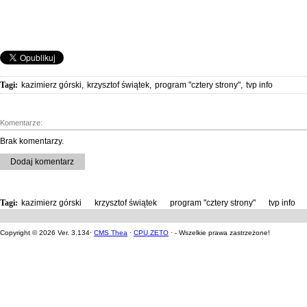
Tagi:
kazimierz górski
,
krzysztof świątek
,
program "cztery strony"
,
tvp info
Komentarze:
Brak komentarzy.
Dodaj komentarz
Tagi:
kazimierz górski
,
krzysztof świątek
,
program "cztery strony"
,
tvp info
Copyright © 2026 Ver. 3.134·
CMS Thea
·
CPU ZETO
· - Wszelkie prawa zastrzeżone!