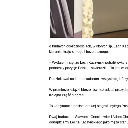
o trudnych okolicznościach, w których śp. Lech K
kierunku kraju silnego i bezpiecznego.
– Wydaje mi się, że Lech Kaczyński potrafił wykor
podnosiły pozycję Polski – stwierdził. – To jest w
Podziękował na koniec autorom i wszystkim, którzy p
W premierze książki bierze również udział prezyde
Kolejna część biografii
To kontynuacja bestsellerowej biografii byłego Pre
Dwaj badacze – Sławomir Cenckiewicz i Adam Chmi
odnajdziemy Lecha Kaczyńskiego jako męża stanu r