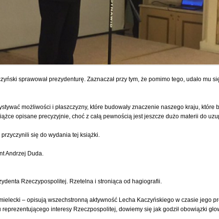
aczyński sprawował prezydenturę. Zaznaczał przy tym, że pomimo tego, udało mu s
zystywać możliwości i płaszczyzny, które budowały znaczenie naszego kraju, któr
 książce opisane precyzyjnie, choć z całą pewnością jest jeszcze dużo materii do uz
rzyczynili się do wydania tej książki.
nt Andrzej Duda.
zydenta Rzeczypospolitej. Rzetelna i stroniąca od hagiografii.
elecki – opisują wszechstronną aktywność Lecha Kaczyńskiego w czasie jego pr
eprezentującego interesy Rzeczpospolitej, dowiemy się jak godził obowiązki gł