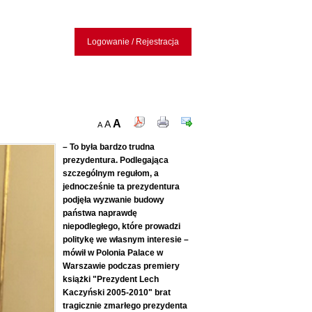
Logowanie / Rejestracja
A
A
A
– To była bardzo trudna
prezydentura. Podlegająca
szczególnym regułom, a
jednocześnie ta prezydentura
podjęła wyzwanie budowy
państwa naprawdę
niepodległego, które prowadzi
politykę we własnym interesie –
mówił w Polonia Palace w
Warszawie podczas premiery
książki "Prezydent Lech
Kaczyński 2005-2010" brat
tragicznie zmarłego prezydenta