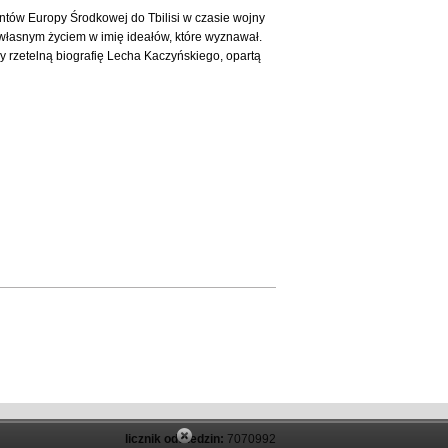
entów Europy Środkowej do Tbilisi w czasie wojny
 własnym życiem w imię ideałów, które wyznawał.
y rzetelną biografię Lecha Kaczyńskiego, opartą
licznik odwiedzin:
7070992