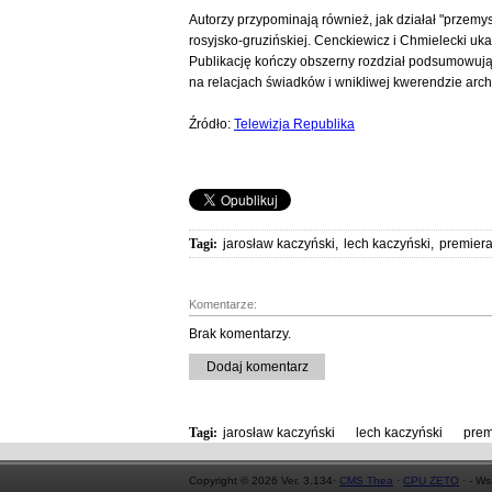
Autorzy przypominają również, jak działał "przemy
rosyjsko-gruzińskiej. Cenckiewicz i Chmielecki u
Publikację kończy obszerny rozdział podsumowujący
na relacjach świadków i wnikliwej kwerendzie arch
Źródło:
Telewizja Republika
Tagi:
jarosław kaczyński
,
lech kaczyński
,
premier
Komentarze:
Brak komentarzy.
Dodaj komentarz
Tagi:
jarosław kaczyński
,
lech kaczyński
,
prem
Copyright © 2026 Ver. 3.134·
CMS Thea
·
CPU ZETO
· - Ws