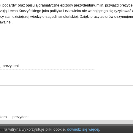
sł pogardy" oraz opisują dramatyczne epizody prezydentury, m.in. przyjazd prezyd
kazują Lecha Kaczyńskiego jako polityka i człowieka nie wahającego się ryzykować
 stan dzisiejszej wiedzy o tragedii smoleńskiej. Dzięki pracy autorów otrzymujem
iwalnej.
a
,
prezydent
iera
,
prezydent
Ta witryna wykorzystuje pliki cookie,
dowiedz się więcej
.
zelkie prawa zastrzeżone!