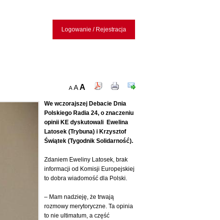
Logowanie / Rejestracja
A
A
A
We wczorajszej
Debacie Dnia
Polskiego Radia 24, o
znaczeniu
opinii KE dyskutowali Ewelina
Latosek (Trybuna) i Krzysztof
Świątek (Tygodnik Solidarność).
Zdaniem Eweliny Latosek, brak
informacji od Komisji Europejskiej
to dobra wiadomość dla Polski.
– Mam nadzieję, że trwają
rozmowy merytoryczne. Ta opinia
to nie ultimatum, a część