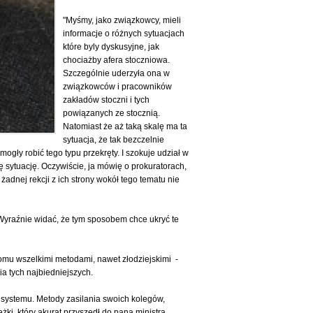
"Myśmy, jako związkowcy, mieli
informacje o różnych sytuacjach
które byly dyskusyjne, jak
chociażby afera stoczniowa.
Szczególnie uderzyła ona w
związkowców i pracowników
zakładów stoczni i tych
powiązanych ze stocznią.
Natomiast że aż taką skalę ma ta
sytuacja, że tak bezczelnie
ogły robić tego typu przekręty. I szokuje udział w
tę sytuację. Oczywiście, ja mówię o prokuratorach,
żadnej rekcji z ich strony wokół tego tematu nie
 Wyraźnie widać, że tym sposobem chce ukryć te
iomu wszelkimi metodami, nawet złodziejskimi -
ia tych najbiedniejszych.
o systemu. Metody zasilania swoich kolegów,
ki, który akurat przyszedł do pana ministra