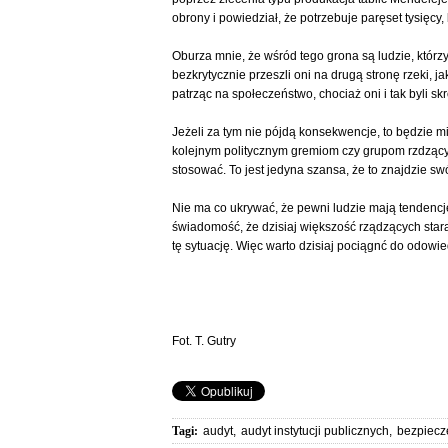
obrony i powiedział, że potrzebuje paręset tysięcy
Oburza mnie, że wśród tego grona są ludzie, którzy
bezkrytycznie przeszli oni na drugą stronę rzeki, 
patrząc na społeczeństwo, chociaż oni i tak byli s
Jeżeli za tym nie pójdą konsekwencje, to będzie mi
kolejnym politycznym gremiom czy grupom rzdzącym.
stosować. To jest jedyna szansa, że to znajdzie s
Nie ma co ukrywać, że pewni ludzie mają tendencję
świadomość, że dzisiaj większość rządzących stara 
tę sytuację. Więc warto dzisiaj pociągnć do odowied
Fot. T. Gutry
Tagi:
audyt
,
audyt instytucji publicznych
,
bezpiecz