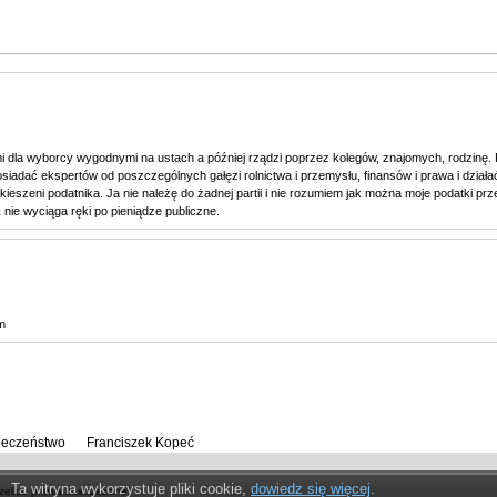
 dla wyborcy wygodnymi na ustach a później rządzi poprzez kolegów, znajomych, rodzinę. 
adać ekspertów od poszczególnych gałęzi rolnictwa i przemysłu, finansów i prawa i działać dl
ieszeni podatnika. Ja nie należę do żadnej partii i nie rozumiem jak można moje podatki prz
 nie wyciąga ręki po pieniądze publiczne.
m
ieczeństwo
,
Franciszek Kopeć
Ta witryna wykorzystuje pliki cookie,
dowiedz się więcej
.
zelkie prawa zastrzeżone!