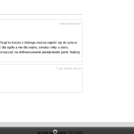
*.play-internet.pl
Rząd to koryto z którego można najeść się do syta w
a ogółu a nie dla sejmu, senatu i elity u steru.
eznaczać na dofinansowanie jakiejkolwiek partii. Należę
*.ssp.dialog.net.pl
licznik odwiedzin:
7070868