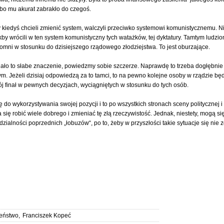
, bo mu akurat zabrakło do czegoś.
 kiedyś chcieli zmienić system, walczyli przeciwko systemowi komunistycznemu. Niek
jakby wrócili w ten system komunistyczny tych watażków, tej dyktatury. Tamtym ludz
kromni w stosunku do dzisiejszego rządowego złodziejstwa. To jest oburzające.
ało to słabe znaczenie, powiedzmy sobie szczerze. Naprawdę to trzeba dogłębnie ro
 Jeżeli dzisiaj odpowiedzą za to tamci, to na pewno kolejne osoby w rządzie będą 
wój finał w pewnych decyzjach, wyciągniętych w stosunku do tych osób.
 do wykorzystywania swojej pozycji i to po wszystkich stronach sceny politycznej 
się robić wiele dobrego i zmieniać tę złą rzeczywistość. Jednak, niestety, mogą si
zialności poprzednich „łobuzów“, po to, żeby w przyszłości takie sytuacje się nie z
eństwo
,
Franciszek Kopeć