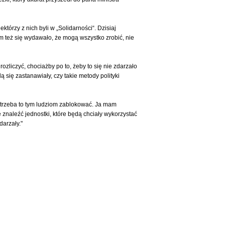
tórzy z nich byli w „Solidarności“. Dzisiaj
iom też się wydawało, że mogą wszystko zrobić, nie
zliczyć, chociażby po to, żeby to się nie zdarzało
się zastanawiały, czy takie metody polityki
i trzeba to tym ludziom zablokować. Ja mam
ę znaleźć jednostki, które będą chciały wykorzystać
darzały."