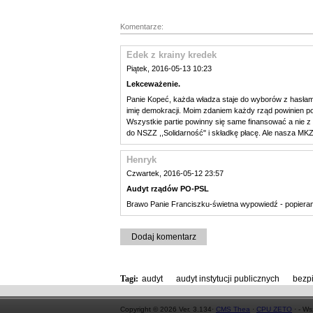
Komentarze:
Edek z krainy kredek
Piątek, 2016-05-13 10:23
Lekceważenie.
Panie Kopeć, każda władza staje do wyborów z hasłami
imię demokracji. Moim zdaniem każdy rząd powinien posi
Wszystkie partie powinny się same finansować a nie z k
do NSZZ ,,Solidarność" i składkę płacę. Ale nasza MKZ
Henryk
Czwartek, 2016-05-12 23:57
Audyt rządów PO-PSL
Brawo Panie Franciszku-świetna wypowiedź - popiera
Dodaj komentarz
Tagi:
audyt
,
audyt instytucji publicznych
,
bezp
Copyright © 2026 Ver. 3.134·
CMS Thea
·
CPU ZETO
· - Ws