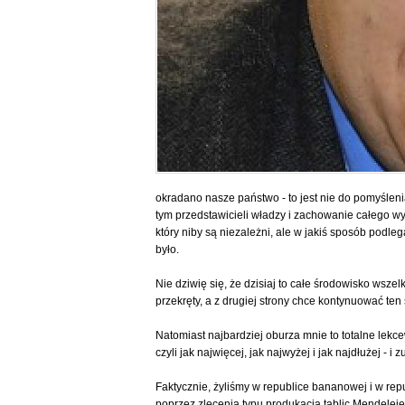
okradano nasze państwo - to jest nie do pomyślenia
tym przedstawicieli władzy i zachowanie całego wym
który niby są niezależni, ale w jakiś sposób podleg
było.
Nie dziwię się, że dzisiaj to całe środowisko ws
przekręty, a z drugiej strony chce kontynuować ten
Natomiast najbardziej oburza mnie to totalne lekc
czyli jak najwięcej, jak najwyżej i jak najdłużej -
Faktycznie, żyliśmy w republice bananowej i w rep
poprzez zlecenia typu produkacja tablic Mendeleje