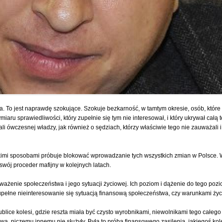
. To jest naprawdę szokujące. Szokuje bezkarność, w tamtym okresie, osób, które m
iaru sprawiedliwości, który zupełnie się tym nie interesował, i który ukrywał całą 
ali ówczesnej władzy, jak również o sędziach, którzy właściwie tego nie zauważali i 
zelkimi sposobami próbuje blokować wprowadzanie tych wszystkich zmian w Polsce.
 swój proceder mafijny w kolejnych latach.
eważenie społeczeństwa i jego sytuacji życiowej. Ich poziom i dążenie do tego poz
 i zupełne nieinteresowanie się sytuacją finansową społeczeństwa, czy warunkami życ
ublice kolesi, gdzie reszta miała być czysto wyrobnikami, niewolnikami tego całeg
wa, niczemu innemu nie służyły. Była to próba finansowego zasilenia jakiegoś koleż