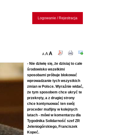
Logowanie / Rejestracja
A
A
A
- Nie dziwię się, że dzisiaj to całe
środowisko wszelkimi
sposobami próbuje blokować
wprowadzanie tych wszystkich
zmian w Polsce. Wyraźnie widać,
że tym sposobem chce ukryć te
przekręty, a z drugiej strony
chce kontynuować ten swój
proceder mafijny w kolejnych
latach - mówi w komentarzu dla
Tygodnika Solidarność szef ZR
Jeleniogórskiego, Franciszek
Kopeć.