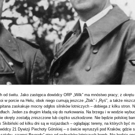
ach od świtu. Jako zastępca dowódcy ORP „Wilk” ma mnóstwo pracy; z okręt
stoi w porcie na Helu, obok niego cumują jeszcze „Żbik” i „Ryś”, a także niszc
apitana zaskakuje mocny odgłos silników lotniczych – dobiega z kilku stron. 
łach. Jeden za drugim kładą się do nurkowania. Na brzegu i w wodzie wybuc
ie okręty zostałją zniszczone lub ciężko uszkodzone. Nie będzie polskiej ban
Skibiński od kilku dni są w rozjazdach – oglądając tereny, na których być mo
dowódcy 21 Dywizji Piechoty Górskiej – o świcie wyruszyli pod Kraków, gdzie s
f sztabu „czarnej Brygady” giną od wybuchów lotniczych bomb. Nie będzie ep