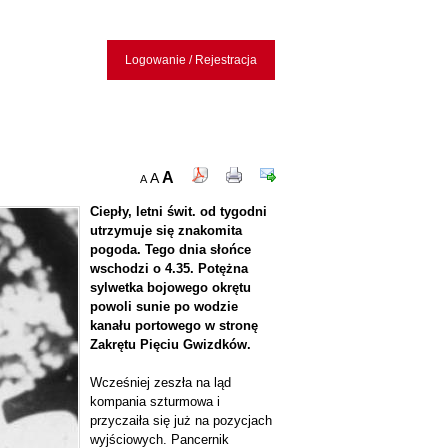
Logowanie / Rejestracja
A
A
A
Ciepły, letni świt. od tygodni
utrzymuje się znakomita
pogoda. Tego dnia słońce
wschodzi o 4.35. Potężna
sylwetka bojowego okrętu
powoli sunie po wodzie
kanału portowego w stronę
Zakrętu Pięciu Gwizdków.
Wcześniej zeszła na ląd
kompania szturmowa i
przyczaiła się już na pozycjach
wyjściowych. Pancernik