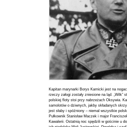
Kapitan marynarki Borys Karnicki jest na nog
rzeczy załogi zostały zniesione na ląd. „Wilk” 
polskiej floty stoi przy nabrzeżach Oksywia. K
samolotów o dziwnych, jakby składanych skrzyd
jest słaby i spóźniony – niemal wszystkie polsk
Pułkownik Stanisław Maczek i major Franciszek 
Kawalerii. Ostatnią noc spędzili w gościnie u 
ich niedaleko Woli Justowskiej. Dowódca i sze