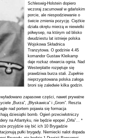
Schleswig-Holstein dopiero
wczoraj zacumował w gdańskim
porcie, ale niespodziewanie o
świcie zmienia pozycję. Ciężkie
działa okrętu mierzą w niewielki
półwysep, na którym od blisko
dwudziestu lat istnieje polska
Wojskowa Składnica
Tranzytowa. O godzinie 4.45
komandor Gustaw Kleikamp
daje rozkaz otwarcia ognia. Nad
Westerplatte rozpętuje się
prawdziwa burza stali. Zupełnie
nieprzygotowana polska załoga
broni się zaledwie kilka godzin.
u wyładowano zapasowe części, nawet prywatne
zyciele „Burza”, „Błyskawica” i „Grom”. Reszta
Nagle nad portem pojawia się formacja
hają dziesiątki bomb. Ogień przeciwlotniczy
dery na Atlantyku, nie będzie epopei „Orła”… *
że przyjdzie się bić ich 10 Brygadzie
tacjonują pułki brygady. Niemiecki nalot dopada
opei Brygady, nie będzie 1 Dywizji Pancernej…