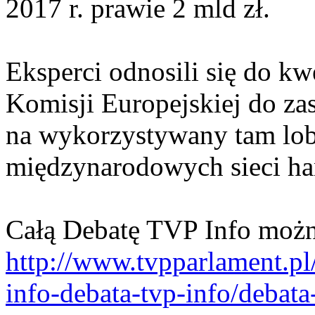
2017 r. prawie 2 mld zł.
Eksperci odnosili się do kw
Komisji Europejskiej do za
na wykorzystywany tam lob
międzynarodowych sieci h
Całą Debatę TVP Info możn
http://www.tvpparlament.pl/
info-debata-tvp-info/deba